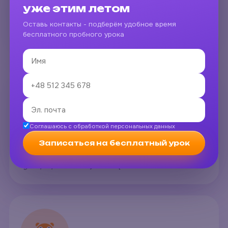
уже этим летом
A2-B1
польский для работы
«Собеседования, переговоры, письма - тренируем
Оставь контакты - подберём удобное время
на реальных кейсах моих учеников.»
бесплатного пробного урока
Марта
Соглашаюсь с обработкой персональных данных
native speaker
разговорные клубы
Записаться на бесплатный урок
«Prowadzę kluby konwersacyjne - u mnie mówisz
tylko po polsku. I dajesz radę!»