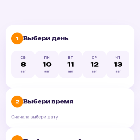
Выбери день
1
СБ
ПН
ВТ
СР
ЧТ
8
10
11
12
13
авг
авг
авг
авг
авг
Выбери время
2
Сначала выбери дату