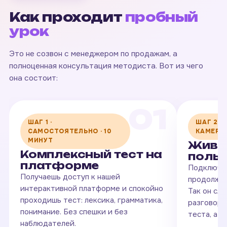
Как проходит
пробный
урок
Это не созвон с менеджером по продажам, а
полноценная консультация методиста. Вот из чего
она состоит:
01
ШАГ 1 ·
ШАГ 2 ·
САМОСТОЯТЕЛЬНО · 10
КАМЕРЫ
МИНУТ
Живой
Комплексный тест на
поль
платформе
Подключае
Получаешь доступ к нашей
продолжае
интерактивной платформе и спокойно
Так он сл
проходишь тест: лексика, грамматика,
разговорн
понимание. Без спешки и без
теста, а в
наблюдателей.